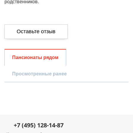
родственников.
Оставьте отзыв
Общая оценка
Пансионаты рядом
Просмотренные ранее
Опыт использования
Просмотр пансионата
Проживание в пансионате
Оценки по параметрам
+7 (495) 128-14-87
Уход за пожилыми