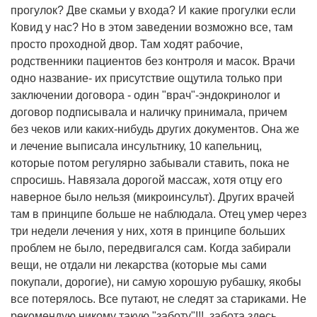
прогулок? Две скамьи у входа? И какие прогулки если
Ковид у нас? Но в этом заведении возможно все, там
просто проходной двор. Там ходят рабочие,
родственники пациентов без контроля и масок. Врачи
одно название- их присутствие ощутила только при
заключении договора - один "врач"-эндокринолог и
договор подписывала и наличку принимала, причем
без чеков или каких-нибудь других документов. Она же
и лечение выписала инсультнику, 10 капельниц,
которые потом регулярно забывали ставить, пока не
спросишь. Навязала дорогой массаж, хотя отцу его
наверное было нельзя (микроинсульт). Других врачей
там в принципе больше не наблюдала. Отец умер через
три недели лечения у них, хотя в принципе больших
проблем не было, передвигался сам. Когда забирали
вещи, не отдали ни лекарства (которые мы сами
покупали, дорогие), ни самую хорошую рубашку, якобы
все потерялось. Все путают, не следят за стариками. Не
рекомендую никому такую "заботу"!!!, забота здесь